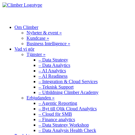
MENU
Om Climber
Nyheter & event »
Kundcase »
Business Intelligence »
Vad vi gör
Tjänster »
– Data Strategy
– Data Analytics
– AI Analytics
– AI Readiness
– Integration & Cloud Services
– Teknisk Support
– Utbildning Climber Academy
Erbjudanden »
– Agentic Reporting
– Byt till Qlik Cloud Analytics
– Cloud för SMB
– Finance analytics
– Data Strategy Workshop
– Data Analysis Health Check