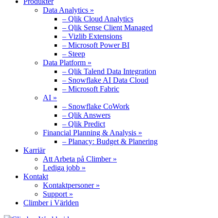
Produkter
Data Analytics »
– Qlik Cloud Analytics
– Qlik Sense Client Managed
– Vizlib Extensions
– Microsoft Power BI
– Steep
Data Platform »
– Qlik Talend Data Integration
– Snowflake AI Data Cloud
– Microsoft Fabric
AI »
– Snowflake CoWork
– Qlik Answers
– Qlik Predict
Financial Planning & Analysis »
– Planacy: Budget & Planering
Karriär
Att Arbeta på Climber »
Lediga jobb »
Kontakt
Kontaktpersoner »
Support »
Climber i Världen