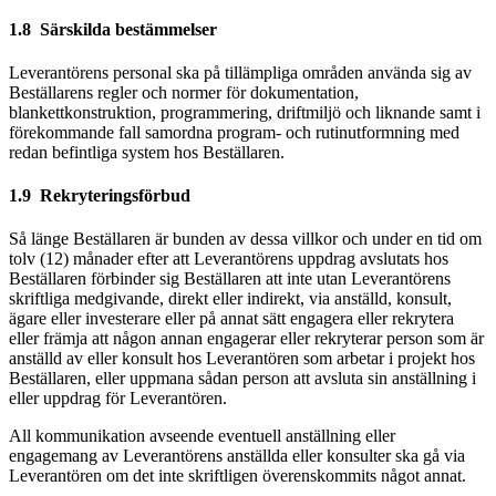
1.8 Särskilda bestämmelser
Leverantörens personal ska på tillämpliga områden använda sig av
Beställarens regler och normer för dokumentation,
blankettkonstruktion, programmering, driftmiljö och liknande samt i
förekommande fall samordna program- och rutinutformning med
redan befintliga system hos Beställaren.
1.9 Rekryteringsförbud
Så länge Beställaren är bunden av dessa villkor och under en tid om
tolv (12) månader efter att Leverantörens uppdrag avslutats hos
Beställaren förbinder sig Beställaren att inte utan Leverantörens
skriftliga medgivande, direkt eller indirekt, via anställd, konsult,
ägare eller investerare eller på annat sätt engagera eller rekrytera
eller främja att någon annan engagerar eller rekryterar person som är
anställd av eller konsult hos Leverantören som arbetar i projekt hos
Beställaren, eller uppmana sådan person att avsluta sin anställning i
eller uppdrag för Leverantören.
All kommunikation avseende eventuell anställning eller
engagemang av Leverantörens anställda eller konsulter ska gå via
Leverantören om det inte skriftligen överenskommits något annat.