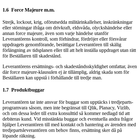
1.6 Force Majeure m.m.
Strejk, lockout, krig, oförutsedda militärinkallelser, inskränkningar
eller störningar ifråga om drivkraft, eldsvåda, olyckshändelse eller
annan force majeure, även som varje händelse utanför
Leverantörens kontroll, som förhindrar, fördröjer eller försvårar
uppdragets genomförande, berättigar Leverantören till skälig
förlängning av tidsplanen eller till att helt inställa uppdraget utan rätt
för Beställaren till skadestånd.
Leverantörens ersättnings- och skadeståndsskyldighet omfattar, även
där force majeure-klausulen ej är tillämplig, aldrig skada som för
Beställaren kan uppstå i förhållande till tredje man.
1.7 Produktbuggar
Leverantören tar inte ansvar för buggar som upptäcks i tredjeparts-
programvara såsom, men inte begränsat till Qlik, Planacy, Vizlib,
och om dessa leder till extra konsulttid så kommer nedlagd tid att
debiteras kund. Vid misstänkta buggar och eventuella andra frågor
hjälper Leverantören till med kontakt och hantering av ärenden med
tredjepartsleverantören om behov finns, ersättning sker då på
löpande räkning.