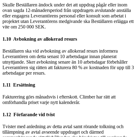
Skulle Beställaren ändock under det att uppdrag pågår eller inom
ovan sagda 12-månadersperiod från uppdragets avslutande anställa
eller engagera Leverantörens personal eller konsult som arbetat i
projektet utan Leverantörens medgivande ska Beställaren erlägga ett
vite om 250 000 SEK.
1.10 Avbokning av allokerad resurs
Beställaren ska vid avbokning av allokerad resurs informera
Leverantören om detta senast 10 arbetsdagar innan planerat
utnyttjande. Sker avbokning senare än 10 arbetsdagar förbehåller
Leverantören sig rätten att fakturera 80 % av kostnaden för upp till 3
arbetsdagar per resurs.
1.11 Ersättning
Fakturering görs månadsvis i efterskott. Climber har rätt att
omförhandla priset varje nytt kalenderår.
1.12 Förfarande vid tvist
Tvister med anledning av detta avtal samt rörande tolkning och
tillämpning av avtal avseende uppdraget och därmed