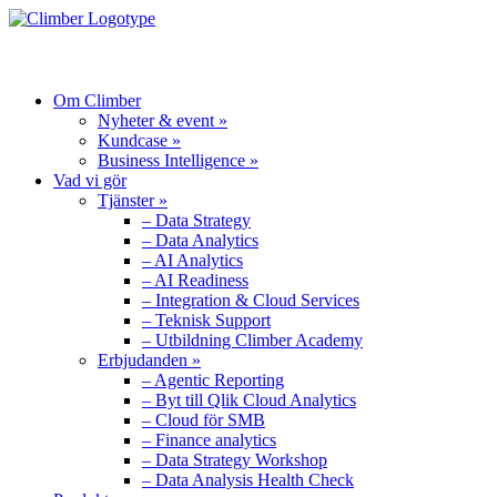
MENU
Om Climber
Nyheter & event »
Kundcase »
Business Intelligence »
Vad vi gör
Tjänster »
– Data Strategy
– Data Analytics
– AI Analytics
– AI Readiness
– Integration & Cloud Services
– Teknisk Support
– Utbildning Climber Academy
Erbjudanden »
– Agentic Reporting
– Byt till Qlik Cloud Analytics
– Cloud för SMB
– Finance analytics
– Data Strategy Workshop
– Data Analysis Health Check