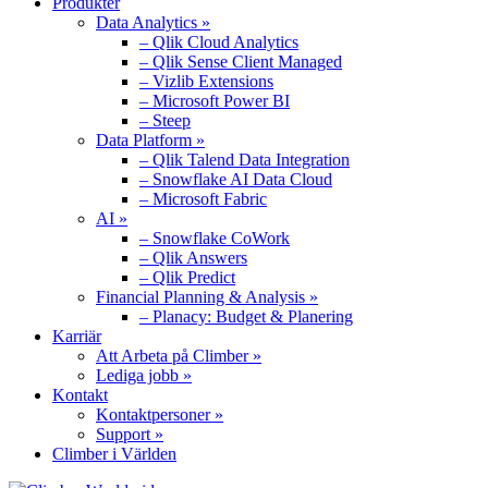
Produkter
Data Analytics »
– Qlik Cloud Analytics
– Qlik Sense Client Managed
– Vizlib Extensions
– Microsoft Power BI
– Steep
Data Platform »
– Qlik Talend Data Integration
– Snowflake AI Data Cloud
– Microsoft Fabric
AI »
– Snowflake CoWork
– Qlik Answers
– Qlik Predict
Financial Planning & Analysis »
– Planacy: Budget & Planering
Karriär
Att Arbeta på Climber »
Lediga jobb »
Kontakt
Kontaktpersoner »
Support »
Climber i Världen