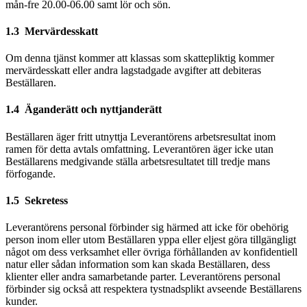
mån-fre 20.00-06.00 samt lör och sön.
1.3 Mervärdesskatt
Om denna tjänst kommer att klassas som skattepliktig kommer
mervärdesskatt eller andra lagstadgade avgifter att debiteras
Beställaren.
1.4 Äganderätt och nyttjanderätt
Beställaren äger fritt utnyttja Leverantörens arbetsresultat inom
ramen för detta avtals omfattning. Leverantören äger icke utan
Beställarens medgivande ställa arbetsresultatet till tredje mans
förfogande.
1.5 Sekretess
Leverantörens personal förbinder sig härmed att icke för obehörig
person inom eller utom Beställaren yppa eller eljest göra tillgängligt
något om dess verksamhet eller övriga förhållanden av konfidentiell
natur eller sådan information som kan skada Beställaren, dess
klienter eller andra samarbetande parter. Leverantörens personal
förbinder sig också att respektera tystnadsplikt avseende Beställarens
kunder.