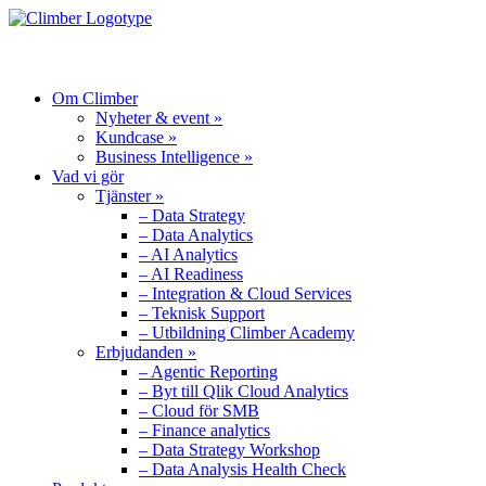
MENU
Om Climber
Nyheter & event »
Kundcase »
Business Intelligence »
Vad vi gör
Tjänster »
– Data Strategy
– Data Analytics
– AI Analytics
– AI Readiness
– Integration & Cloud Services
– Teknisk Support
– Utbildning Climber Academy
Erbjudanden »
– Agentic Reporting
– Byt till Qlik Cloud Analytics
– Cloud för SMB
– Finance analytics
– Data Strategy Workshop
– Data Analysis Health Check