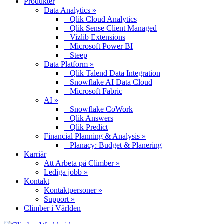
Produkter
Data Analytics »
– Qlik Cloud Analytics
– Qlik Sense Client Managed
– Vizlib Extensions
– Microsoft Power BI
– Steep
Data Platform »
– Qlik Talend Data Integration
– Snowflake AI Data Cloud
– Microsoft Fabric
AI »
– Snowflake CoWork
– Qlik Answers
– Qlik Predict
Financial Planning & Analysis »
– Planacy: Budget & Planering
Karriär
Att Arbeta på Climber »
Lediga jobb »
Kontakt
Kontaktpersoner »
Support »
Climber i Världen