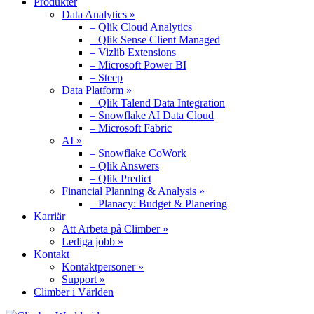
Produkter
Data Analytics »
– Qlik Cloud Analytics
– Qlik Sense Client Managed
– Vizlib Extensions
– Microsoft Power BI
– Steep
Data Platform »
– Qlik Talend Data Integration
– Snowflake AI Data Cloud
– Microsoft Fabric
AI »
– Snowflake CoWork
– Qlik Answers
– Qlik Predict
Financial Planning & Analysis »
– Planacy: Budget & Planering
Karriär
Att Arbeta på Climber »
Lediga jobb »
Kontakt
Kontaktpersoner »
Support »
Climber i Världen