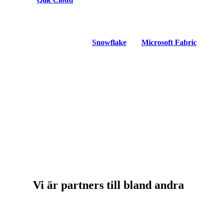
bättre beslut. Den kunskapen fortsätter vi att bygga vidare på –
samtidigt som vi ser framåt.
För att möta framtidens behov breddar vi vår kompetens till fler
ledande dataplattformar som
Snowflake
och
Microsoft Fabric
.
Oavsett var ni är i er dataresa och vilken plattform ni nyttjar finns vi
där för att hjälpa er att navigera och utvecklas.
Vi är partners till bland andra