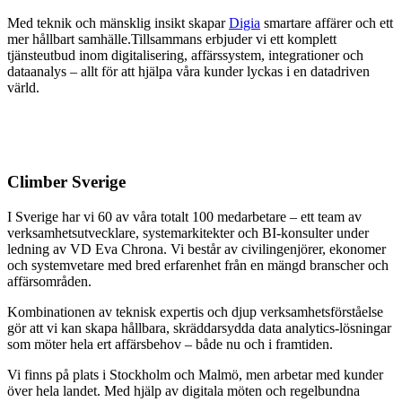
Med teknik och mänsklig insikt skapar
Digia
smartare affärer och ett
mer hållbart samhälle.Tillsammans erbjuder vi ett komplett
tjänsteutbud inom digitalisering, affärssystem, integrationer och
dataanalys – allt för att hjälpa våra kunder lyckas i en datadriven
värld.
Climber Sverige
I Sverige har vi 60 av våra totalt 100 medarbetare – ett team av
verksamhetsutvecklare, systemarkitekter och BI-konsulter under
ledning av VD Eva Chrona. Vi består av civilingenjörer, ekonomer
och systemvetare med bred erfarenhet från en mängd branscher och
affärsområden.
Kombinationen av teknisk expertis och djup verksamhetsförståelse
gör att vi kan skapa hållbara, skräddarsydda data analytics-lösningar
som möter hela ert affärsbehov – både nu och i framtiden.
Vi finns på plats i Stockholm och Malmö, men arbetar med kunder
över hela landet. Med hjälp av digitala möten och regelbundna