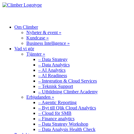
MENU
Om Climber
Nyheter & event »
Kundcase »
Business Intelligence »
Vad vi gör
Tjänster »
– Data Strategy
– Data Analytics
– AI Analytics
– AI Readiness
– Integration & Cloud Services
– Teknisk Support
– Utbildning Climber Academy
Erbjudanden »
– Agentic Reporting
– Byt till Qlik Cloud Analytics
– Cloud för SMB
– Finance analytics
– Data Strategy Workshop
– Data Analysis Health Check