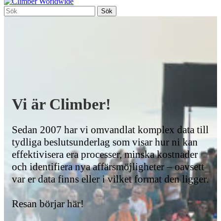
Vi är Climber!
Sedan 2007 har vi omvandlat komplex data till
tydliga beslutsunderlag som visar hur ni kan
effektivisera era processer, minska kostnader
och identifiera nya affärsmöjligheter – oavsett
var er data finns eller i vilket format den ligger.
Resan börjar här!