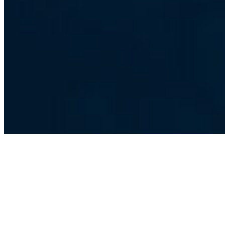
Vi förstår både affären och tekniken
Med kombinerad affärsförståelse och teknisk expertis hjälper vi er