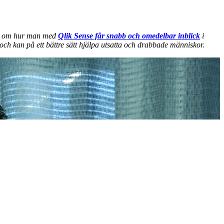
tar om hur man med
Qlik Sense får snabb och omedelbar inblick
i
ch kan på ett bättre sätt hjälpa utsatta och drabbade människor.