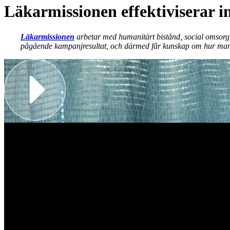
Läkarmissionen effektiviserar 
Läkarmissionen
arbetar med humanitärt bistånd, social omsorg,
pågående kampanjresultat, och därmed får kunskap om hur man bäs