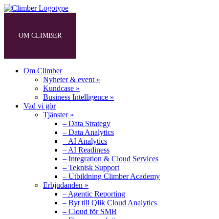
OM CLIMBER
VAD VI GÖR
PRODUKTER
Om Climber
Nyheter & event »
Kundcase »
Business Intelligence »
Vad vi gör
Tjänster »
– Data Strategy
– Data Analytics
– AI Analytics
– AI Readiness
– Integration & Cloud Services
– Teknisk Support
– Utbildning Climber Academy
Erbjudanden »
– Agentic Reporting
– Byt till Qlik Cloud Analytics
– Cloud för SMB