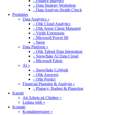
– Finance analytics
– Data Strategy Workshop
– Data Analysis Health Check
Produkter
Data Analytics »
– Qlik Cloud Analytics
– Qlik Sense Client Managed
– Vizlib Extensions
– Microsoft Power BI
– Steep
Data Platform »
– Qlik Talend Data Integration
– Snowflake AI Data Cloud
– Microsoft Fabric
AI »
– Snowflake CoWork
– Qlik Answers
– Qlik Predict
Financial Planning & Analysis »
– Planacy: Budget & Planering
Karriär
Att Arbeta på Climber »
Lediga jobb »
Kontakt
Kontaktpersoner »