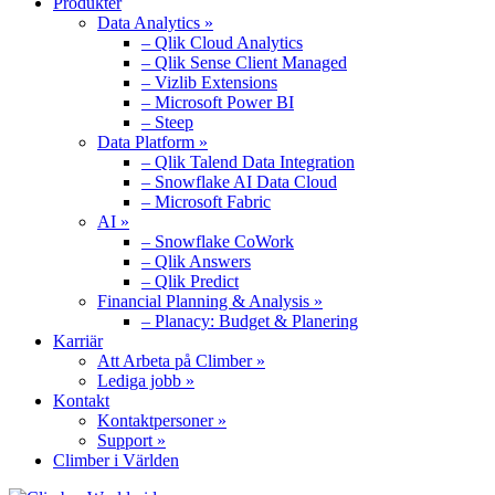
Produkter
Data Analytics »
– Qlik Cloud Analytics
– Qlik Sense Client Managed
– Vizlib Extensions
– Microsoft Power BI
– Steep
Data Platform »
– Qlik Talend Data Integration
– Snowflake AI Data Cloud
– Microsoft Fabric
AI »
– Snowflake CoWork
– Qlik Answers
– Qlik Predict
Financial Planning & Analysis »
– Planacy: Budget & Planering
Karriär
Att Arbeta på Climber »
Lediga jobb »
Kontakt
Kontaktpersoner »
Support »
Climber i Världen