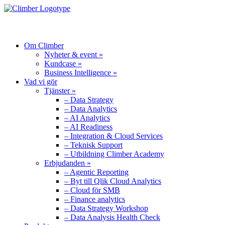
MENU
Om Climber
Nyheter & event »
Kundcase »
Business Intelligence »
Vad vi gör
Tjänster »
– Data Strategy
– Data Analytics
– AI Analytics
– AI Readiness
– Integration & Cloud Services
– Teknisk Support
– Utbildning Climber Academy
Erbjudanden »
– Agentic Reporting
– Byt till Qlik Cloud Analytics
– Cloud för SMB
– Finance analytics
– Data Strategy Workshop
– Data Analysis Health Check